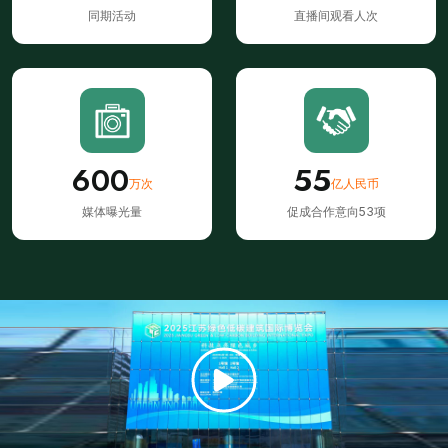
同期活动
直播间观看人次
6
0
0
5
5
万次
亿人民币
媒体曝光量
促成合作意向53项